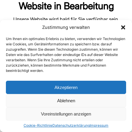
Website in Bearbeitung
Unsere Website wird bald für Sie verfügbar sein.
Sie erreichen uns wie folgt:
Zustimmung verwalten
Mobil: 0175 1749002
Tel: 09142 8239
Um Ihnen ein optimales Erlebnis zu bieten, verwenden wir Technologien
wie Cookies, um Geräteinformationen zu speichern bzw. darauf
zuzugreifen. Wenn Sie diesen Technologien zustimmen, können wir
E-Mail: info@vollrad-heizung.de
Daten wie das Surfverhalten oder eindeutige IDs auf dieser Website
verarbeiten. Wenn Sie Ihre Zustimmung nicht erteilen oder
zurückziehen, können bestimmte Merkmale und Funktionen
beeinträchtigt werden.
Akzeptieren
Ablehnen
Voreinstellungen anzeigen
Cookie-Richtlinie
Datenschutzerklärung
Impressum